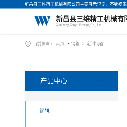
新昌县三维精工机械有限公司主要展示
辊筒
，不锈钢辊
站
首
关
新昌县三维精工机械有
页
于
Xinchang Xinyu Bearing Co., Ltd
我
产
们
品
中
当前位置 :
首页
>
钢辊
>
定制钢辊
新
心
闻
资
讯
联
系
产品中心
方
式
钢辊