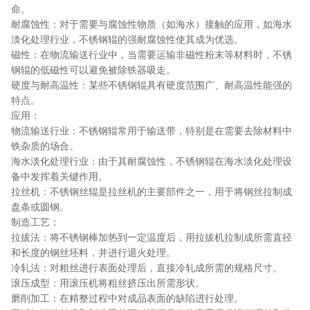
命。
耐腐蚀性：对于需要与腐蚀性物质（如海水）接触的应用，如海水
淡化处理行业，不锈钢辊的强耐腐蚀性使其成为优选。
磁性：在物流输送行业中，当需要运输非磁性粉末等材料时，不锈
钢辊的低磁性可以避免被除铁器吸走。
硬度与耐高温性：某些不锈钢辊具有硬度范围广、耐高温性能强的
特点。
应用：
物流输送行业：不锈钢辊常用于输送带，特别是在需要去除材料中
铁杂质的场合。
海水淡化处理行业：由于其耐腐蚀性，不锈钢辊在海水淡化处理设
备中发挥着关键作用。
拉丝机：不锈钢丝辊是拉丝机的主要部件之一，用于将钢丝拉制成
盘条或圆钢。
制造工艺：
拉拔法：将不锈钢棒加热到一定温度后，用拉拔机拉制成所需直径
和长度的钢丝坯料，并进行退火处理。
冷轧法：对粗丝进行表面处理后，直接冷轧成所需的规格尺寸。
滚压成型：用滚压机将粗丝挤压出所需形状。
磨削加工：在精整过程中对成品表面的缺陷进行处理。