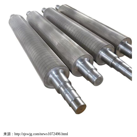
来源：http://zjswjg.com/news1072496.html