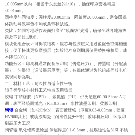
±0.005mm以内（相当于头发丝的1/10），确保印刷套准精度
≤0.01mm。
圆柱度与同轴度：圆柱度≤0.003mm，同轴度≤0.005mm，避免因辊
体跳动导致墨色不均或条带状缺陷。
类比：如同将地球仪表面打磨至“镜面级”光滑，确保全球各地海拔
误差不超过1厘米。
模块化组合设计可拆装结构：辊芯与包胶层采用过盈配合或键槽连
接，便于快速更换磨损层（如胶辊寿命到期后仅需替换橡胶层，成
本降低60%）。
功能分区：印刷机通常配备压印辊（传递压力）、传墨辊（分配油
墨）、匀墨辊（调节墨层厚度）等，各辊体通过齿轮组或伺服电机
实现同步驱动。
二、材料工艺：耐久性与适应性平衡
辊子类型核心材料工艺特点应用场景
胶辊 丁腈橡胶（NBR）、聚氨酯（PU） 邵氏硬度60-90 Shore A可
调，表面经镜面抛光（Ra≤0.2μm） 水性油墨印刷、柔版印刷
钢辊
合金钢（如42CrMo） 表面镀硬铬（厚度0.03-0.05mm，硬度
HV900以上）或喷涂陶瓷（耐磨性提升5倍） 胶印机压印、凹版印
刷高压力工况
陶瓷辊 氧化铝陶瓷涂层 涂层厚度0.1-0.3mm，抗腐蚀性达316L不锈