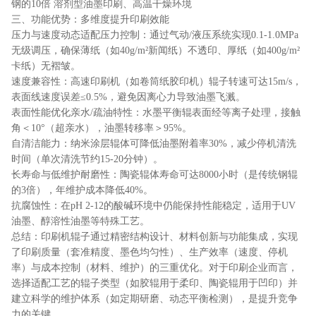
钢的10倍 溶剂型油墨印刷、高温干燥环境
三、功能优势：多维度提升印刷效能
压力与速度动态适配压力控制：通过气动/液压系统实现0.1-1.0MPa
无级调压，确保薄纸（如40g/m²新闻纸）不透印、厚纸（如400g/m²
卡纸）无褶皱。
速度兼容性：高速印刷机（如卷筒纸胶印机）辊子转速可达15m/s，
表面线速度误差≤0.5%，避免因离心力导致油墨飞溅。
表面性能优化亲水/疏油特性：水墨平衡辊表面经等离子处理，接触
角＜10°（超亲水），油墨转移率＞95%。
自清洁能力：纳米涂层辊体可降低油墨附着率30%，减少停机清洗
时间（单次清洗节约15-20分钟）。
长寿命与低维护耐磨性：陶瓷辊体寿命可达8000小时（是传统钢辊
的3倍），年维护成本降低40%。
抗腐蚀性：在pH 2-12的酸碱环境中仍能保持性能稳定，适用于UV
油墨、醇溶性油墨等特殊工艺。
总结：印刷机辊子通过精密结构设计、材料创新与功能集成，实现
了印刷质量（套准精度、墨色均匀性）、生产效率（速度、停机
率）与成本控制（材料、维护）的三重优化。对于印刷企业而言，
选择适配工艺的辊子类型（如胶辊用于柔印、陶瓷辊用于凹印）并
建立科学的维护体系（如定期研磨、动态平衡检测），是提升竞争
力的关键。